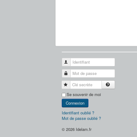
Identifiant
Mot de passe
Clé secrète
Se souvenir de moi
Connexion
Identifiant oublié ?
Mot de passe oublié ?
© 2026 Idelam.fr