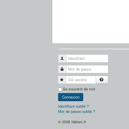
Identifiant
Mot de passe
Clé secrète
Se souvenir de moi
Connexion
Identifiant oublié ?
Mot de passe oublié ?
© 2026 Idelam.fr